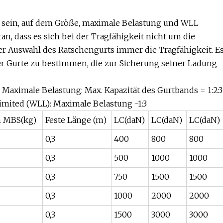
 sein, auf dem Größe, maximale Belastung und WLL
n, dass es sich bei der Tragfähigkeit nicht um die
er Auswahl des Ratschengurts immer die Tragfähigkeit. E
der Gurte zu bestimmen, die zur Sicherung seiner Ladung
Maximale Belastung: Max. Kapazität des Gurtbands = 1:2:3
mited (WLL): Maximale Belastung -1:3
m MBS(kg)
Feste Länge (m)
LC(daN)
LC(daN)
LC(daN)
0,3
400
800
800
0,3
500
1000
1000
0,3
750
1500
1500
0,3
1000
2000
2000
0,3
1500
3000
3000