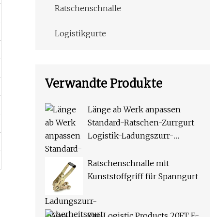
Ratschenschnalle
Logistikgurte
Verwandte Produkte
Länge ab Werk anpassen
Standard-Ratschen-Zurrgurt
Logistik-Ladungszurr-
Sicherheitsgurt OEM-
Abschleppgurt Hochwertiger
Ratschenschnalle mit
Bär 50-kg-Gurtbanddose mit
Kunststoffgriff für Spanngurt
Haken
Van Logistic Products 20FT E-