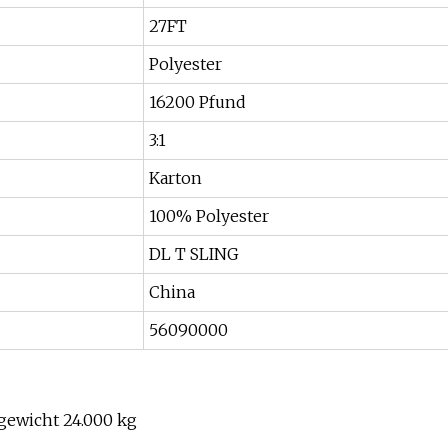
27FT
Polyester
16200 Pfund
3:1
Karton
100% Polyester
DL T SLING
China
56090000
gewicht 24.000 kg