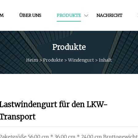
IM
ÜBER UNS
PRODUKTE
NACHRICHT
Produkte
Heim
>
Produkte
>
Windengurt
>
Inhalt
Lastwindengurt für den LKW-
Transport
Paketgröße 56,00 cm * 36,00 cm * 24,00 cm Bruttogewicht