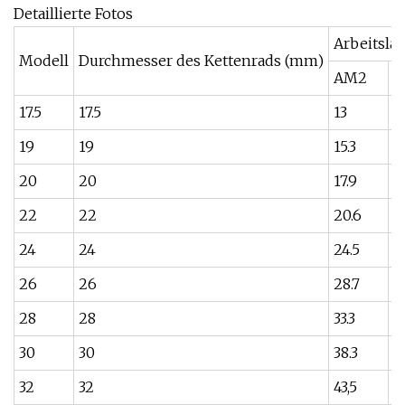
Detaillierte Fotos
Arbeitslas
Modell
Durchmesser des Kettenrads (mm)
AM2
A
17.5
17.5
13
1
19
19
15.3
1
20
20
17.9
2
22
22
20.6
2
24
24
24.5
2
26
26
28.7
3
28
28
33.3
3
30
30
38.3
4
32
32
43,5
4