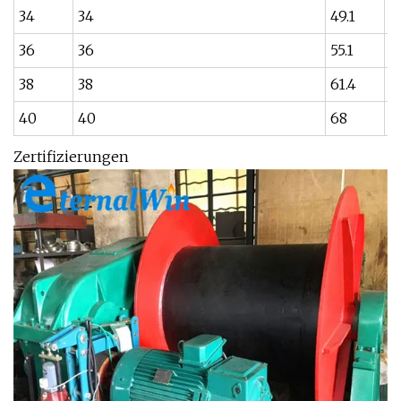
34
34
49.1
5
36
36
55.1
6
38
38
61.4
6
40
40
68
7
Zertifizierungen