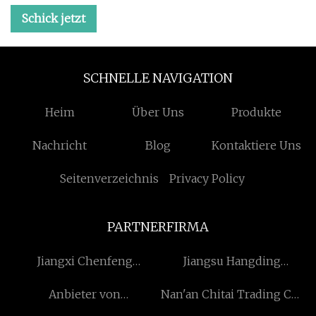
Schick jetzt
SCHNELLE NAVIGATION
Heim
Über Uns
Produkte
Nachricht
Blog
Kontaktiere Uns
Seitenverzeichnis
Privacy Policy
PARTNERFIRMA
Jiangxi Chenfeng
Jiangsu Hangding
Maschinen Co., Ltd.
Automotive Teile Co., Ltd
Anbieter von
Nan'an Chitai Trading Co.,
Motorradbremsbelägen in
Ltd.