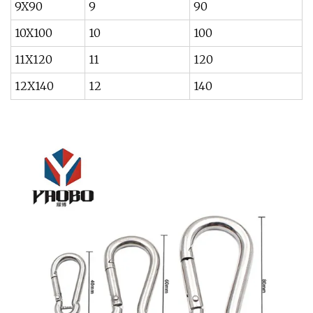
9X90
9
90
2
10X100
10
100
4
11X120
11
120
5
12X140
12
140
6