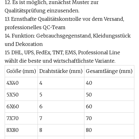
12. Es ist möglich, zunächst Muster zur
Qualitätsprüfung einzusenden.
13. Ernsthafte Qualitätskontrolle vor dem Versand,
professionelles QC-Team
14. Funktion: Gebrauchsgegenstand, Kleidungsstück
und Dekoration
15. DHL, UPS, FedEx, TNT, EMS, Professional Line
wählt die beste und wirtschaftlichste Variante.
Größe (mm)
Drahtstärke (mm)
Gesamtlänge (mm)
W
4X40
4
40
8
5X50
5
50
1
6X60
6
60
1
7X70
7
70
2
8X80
8
80
2