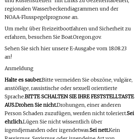
und Küstenstreifen“ mit Links zu Gezeitentabellen,
regionalen Wasserbeckendiagrammen und der
NOAA-Flusspegelprognose an.
Um mehr über Freizeitbootfahren und Sicherheit zu
erfahren, besuchen Sie Boat.Oregon.gov.
Sehen Sie sich hier unsere E-Ausgabe vom 18.08.23
an!
Anmeldung
Halte es sauber.
Bitte vermeiden Sie obszöne, vulgäre,
anstößige, rassistische oder sexuell orientierte
Sprache.
BITTE SCHALTEN SIE IHRE FESTSTELLTASTE
AUS.
Drohen Sie nicht.
Drohungen, einer anderen
Person Schaden zuzufügen, werden nicht toleriert.
Sei
ehrlich.
Lügen Sie nicht wissentlich über
irgendjemanden oder irgendetwas.
Sei nett.
Kein
Rassismus, Sexismus oder irgendeine Art von