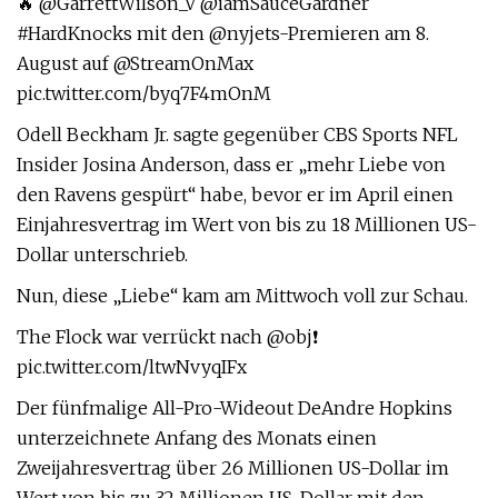
🔥 @GarrettWilson_V @iamSauceGardner
#HardKnocks mit den @nyjets-Premieren am 8.
August auf @StreamOnMax
pic.twitter.com/byq7F4mOnM
Odell Beckham Jr. sagte gegenüber CBS Sports NFL
Insider Josina Anderson, dass er „mehr Liebe von
den Ravens gespürt“ habe, bevor er im April einen
Einjahresvertrag im Wert von bis zu 18 Millionen US-
Dollar unterschrieb.
Nun, diese „Liebe“ kam am Mittwoch voll zur Schau.
The Flock war verrückt nach @obj❗️
pic.twitter.com/ltwNvyqIFx
Der fünfmalige All-Pro-Wideout DeAndre Hopkins
unterzeichnete Anfang des Monats einen
Zweijahresvertrag über 26 Millionen US-Dollar im