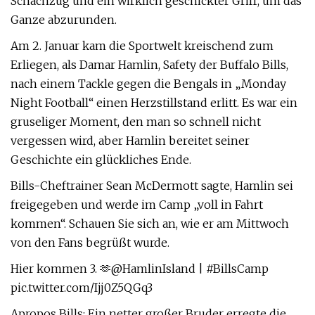
Schachzug und ein wirklich geschickter Griff, um das
Ganze abzurunden.
Am 2. Januar kam die Sportwelt kreischend zum
Erliegen, als Damar Hamlin, Safety der Buffalo Bills,
nach einem Tackle gegen die Bengals in „Monday
Night Football“ einen Herzstillstand erlitt. Es war ein
gruseliger Moment, den man so schnell nicht
vergessen wird, aber Hamlin bereitet seiner
Geschichte ein glückliches Ende.
Bills-Cheftrainer Sean McDermott sagte, Hamlin sei
freigegeben und werde im Camp „voll in Fahrt
kommen“. Schauen Sie sich an, wie er am Mittwoch
von den Fans begrüßt wurde.
Hier kommen 3. 🫶@HamlinIsland | #BillsCamp
pic.twitter.com/Ijj0Z5QGq3
Apropos Bills: Ein netter großer Bruder erregte die