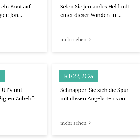
 ein Boot auf
Seien Sie jemandes Held mit
er: Jon
einer dieser Winden im
rtenführer
Angebot bei Amazon
mehr sehen
Feb 22, 2024
r UTV mit
Schnappen Sie sich die Spur
ßigten Zubehör
mit diesen Angeboten von
us
Rhino USA
mehr sehen