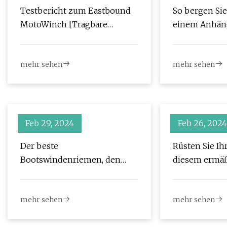
Testbericht zum Eastbound
So bergen Sie
MotoWinch [Tragbare
einem Anhäng
Motorradhebevorrichtung]
Mendez‘ Expe
mehr sehen
mehr sehen
Feb 29, 2024
Feb 26, 2024
Der beste
Rüsten Sie Ih
Bootswindenriemen, den
diesem ermä
man für Geld kaufen kann!!
bei Amazon a
mehr sehen
mehr sehen