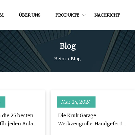
IM
ÜBER UNS
PRODUKTE
NACHRICHT
Blog
Heim
>
Blog
4
Mar 24, 2024
 die 25 besten
Die Kruk Garage
für jeden Anlass
Werkzeugrolle: Handgefertigt
in der Ukraine