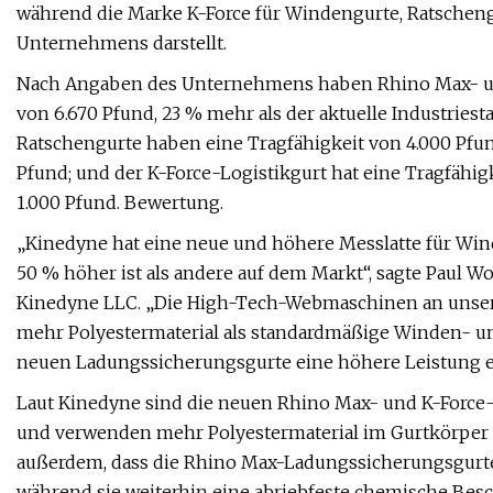
während die Marke K-Force für Windengurte, Ratscheng
Unternehmens darstellt.
Nach Angaben des Unternehmens haben Rhino Max- un
von 6.670 Pfund, 23 % mehr als der aktuelle Industries
Ratschengurte haben eine Tragfähigkeit von 4.000 Pfund
Pfund; und der K-Force-Logistikgurt hat eine Tragfähi
1.000 Pfund. Bewertung.
„Kinedyne hat eine neue und höhere Messlatte für Wind
50 % höher ist als andere auf dem Markt“, sagte Paul Wo
Kinedyne LLC. „Die High-Tech-Webmaschinen an unserem
mehr Polyestermaterial als standardmäßige Winden- 
neuen Ladungssicherungsgurte eine höhere Leistung 
Laut Kinedyne sind die neuen Rhino Max- und K-Force-
und verwenden mehr Polyestermaterial im Gurtkörper a
außerdem, dass die Rhino Max-Ladungssicherungsgurte 
während sie weiterhin eine abriebfeste chemische Besc