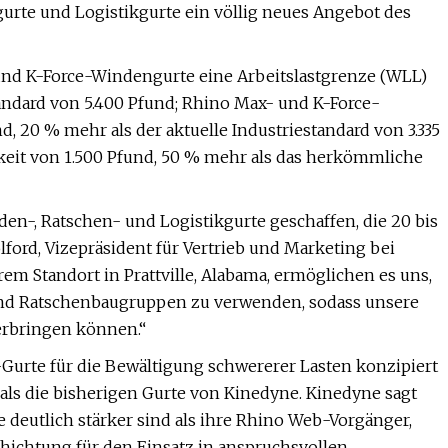
urte und Logistikgurte ein völlig neues Angebot des
d K-Force-Windengurte eine Arbeitslastgrenze (WLL)
tandard von 5.400 Pfund; Rhino Max- und K-Force-
, 20 % mehr als der aktuelle Industriestandard von 3.335
gkeit von 1.500 Pfund, 50 % mehr als das herkömmliche
en-, Ratschen- und Logistikgurte geschaffen, die 20 bis
lford, Vizepräsident für Vertrieb und Marketing bei
 Standort in Prattville, Alabama, ermöglichen es uns,
und Ratschenbaugruppen zu verwenden, sodass unsere
erbringen können.“
Gurte für die Bewältigung schwererer Lasten konzipiert
ls die bisherigen Gurte von Kinedyne. Kinedyne sagt
deutlich stärker sind als ihre Rhino Web-Vorgänger,
hichtung für den Einsatz in anspruchsvollen